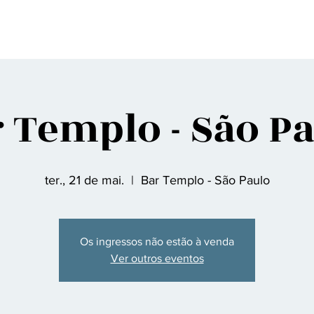
gina Inicial
Sobre nós
Discografia
Agenda
Contato
Fã Clu
 Templo - São P
ter., 21 de mai.
  |  
Bar Templo - São Paulo
Os ingressos não estão à venda
Ver outros eventos