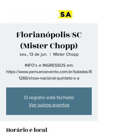
Florianópolis/SC
(Mister Chopp)
sex., 13 de jun.
  |  
Mister Chopp
INFO's e INGRESSOS em:
https://www.pensanoevento.com.br/baladas/8
1266/show-nacional-quinteto-s-a
O registro está fechado
Ver outros eventos
Horário e local