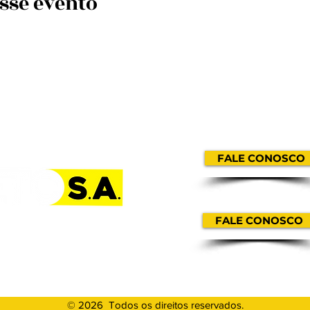
sse evento
MARKETING / IMP
FALE CONOSCO
CONTRATE
FALE CONOSCO
© 2026
Todos os direitos reservados.