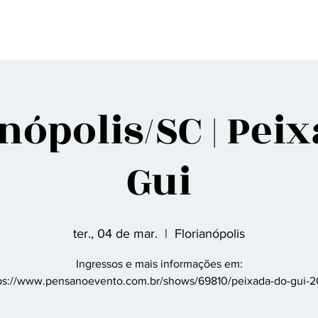
gina Inicial
Sobre nós
Discografia
Agenda
Contato
Fã Clu
nópolis/SC | Pei
Gui
ter., 04 de mar.
  |  
Florianópolis
Ingressos e mais informações em:
ps://www.pensanoevento.com.br/shows/69810/peixada-do-gui-