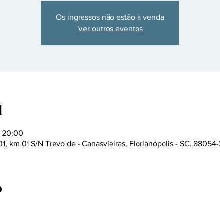
Os ingressos não estão à venda
Ver outros eventos
l
– 20:00
1, km 01 S/N Trevo de - Canasvieiras, Florianópolis - SC, 88054-
o