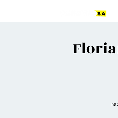
Pá
Floria
htt