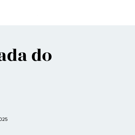
bes
xada do
2025