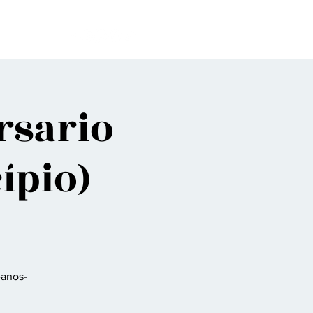
bes
rsario
ípio)
-anos-