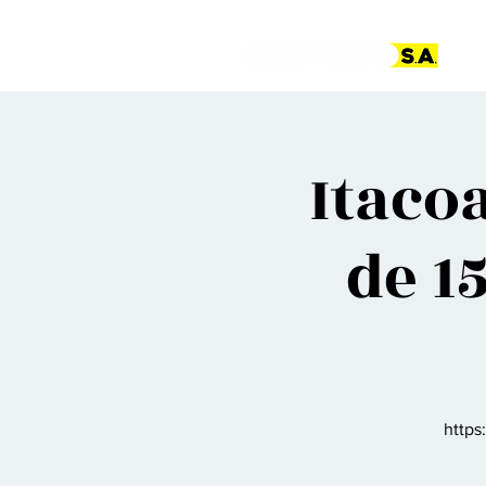
Pá
Itaco
de 1
https