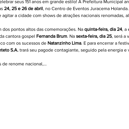
 celebrar seus 151 anos em grande estilo! A Prefeitura Municipal
as 
24, 25 e 26 de abril
, no Centro de Eventos Juracema Holanda. A
e agitar a cidade com shows de atrações nacionais renomadas, alé
 dos pontos altos das comemorações. Na 
quinta-feira, dia 24
, a
da cantora gospel 
Fernanda Brum
. Na 
sexta-feira, dia 25
, será a 
lico com os sucessos de 
Natanzinho Lima
. E para encerrar a fest
teto S.A.
 trará seu pagode contagiante, seguido pela energia e 
s de renome nacional,…