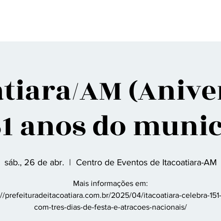
gina Inicial
Sobre nós
Discografia
Agenda
Contato
Fã Clu
atiara/AM (Anive
51 anos do munic
sáb., 26 de abr.
  |  
Centro de Eventos de Itacoatiara-AM
Mais informações em:
://prefeituradeitacoatiara.com.br/2025/04/itacoatiara-celebra-151
com-tres-dias-de-festa-e-atracoes-nacionais/