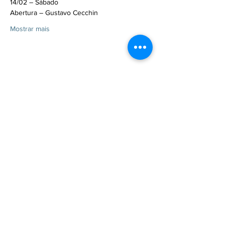
14/02 – Sábado
Abertura – Gustavo Cecchin
Mostrar mais
Compartilhe esse evento
CONTRATE
FALE CONOSCO
MARKETING / IMPRENSA
FALE CONOSCO