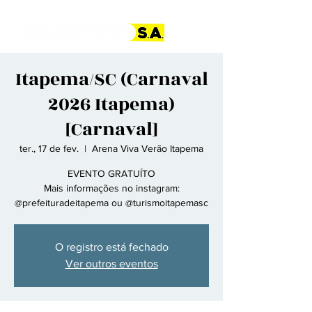
Itapema/SC (Carnaval
2026 Itapema)
[Carnaval]
ter., 17 de fev.
  |  
Arena Viva Verão Itapema
EVENTO GRATUÍTO
Mais informações no instagram:
@prefeituradeitapema ou @turismoitapemasc
O registro está fechado
Ver outros eventos