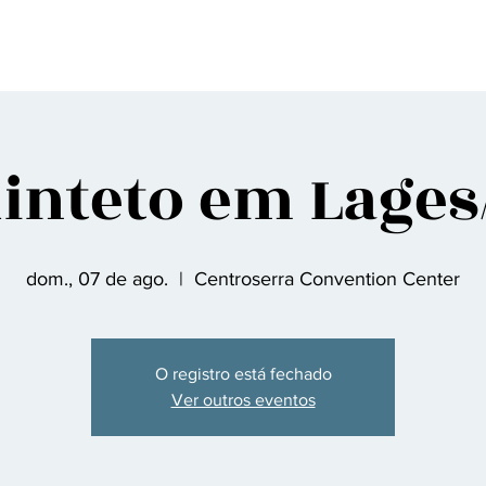
gina Inicial
Sobre nós
Discografia
Agenda
Contato
Fã Clu
inteto em Lages
dom., 07 de ago.
  |  
Centroserra Convention Center
O registro está fechado
Ver outros eventos