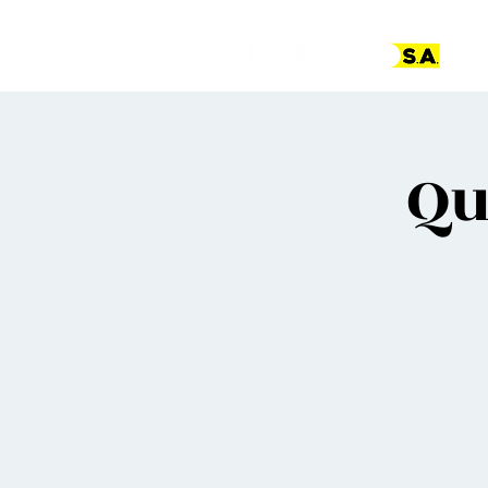
Pá
Qu