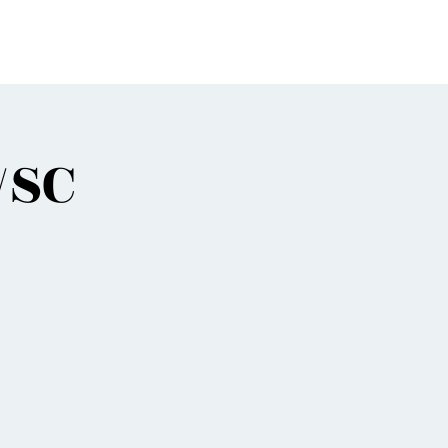
bes
/SC