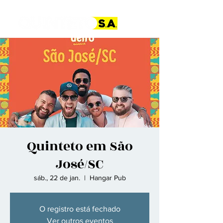
Quinteto em São
José/SC
sáb., 22 de jan.
  |  
Hangar Pub
O registro está fechado
Ver outros eventos