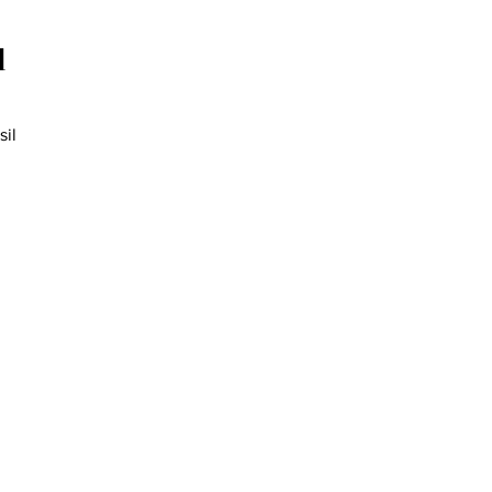
l
sil