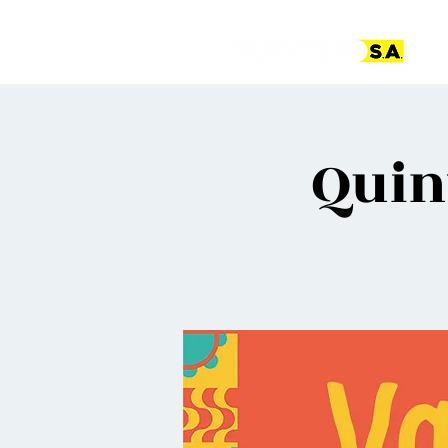
Pá
Quin