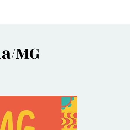
bes
ha/MG