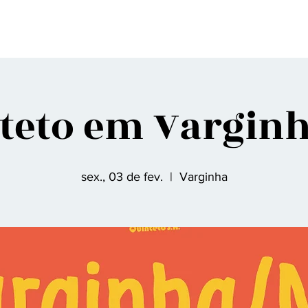
gina Inicial
Sobre nós
Discografia
Agenda
Contato
Fã Clu
teto em Vargin
sex., 03 de fev.
  |  
Varginha