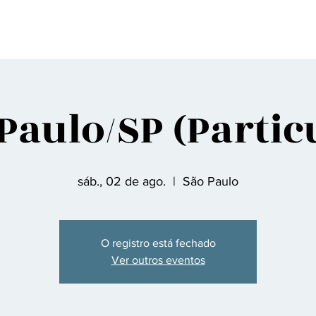
gina Inicial
Sobre nós
Discografia
Agenda
Contato
Fã Clu
Paulo/SP (Partic
sáb., 02 de ago.
  |  
São Paulo
O registro está fechado
Ver outros eventos