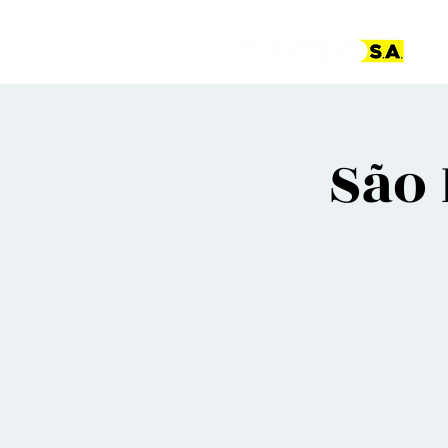
Pá
São 