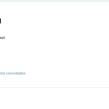
l
asil
ros convidados